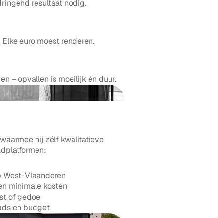
ringend resultaat nodig.
 Elke euro moest renderen.
 – opvallen is moeilijk én duur.
armee hij zélf kwalitatieve 
adplatformen:
op West-Vlaanderen
 en minimale kosten
ost of gedoe
eads en budget