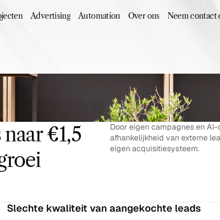
jecten
Advertising
Automation
Over ons
Neem contact 
Door eigen campagnes en AI-
 naar €1,5 
afhankelijkheid van externe le
eigen acquisitiesysteem.
groei
Slechte kwaliteit van aangekochte leads