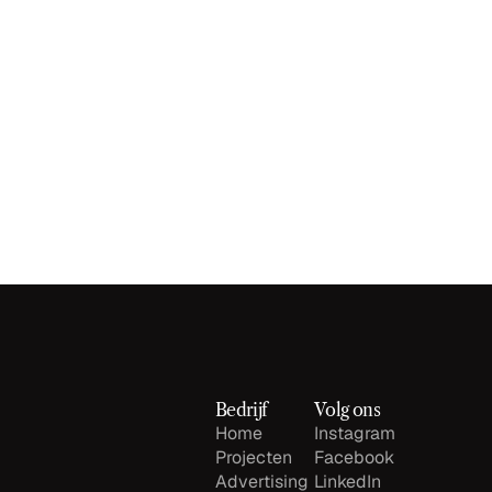
ele opvolging
€71,43
0
Kost per afspraak
Manuele telefoontjes
ds
Google ads
Bedrijf
Volg ons
Home
Instagram
Projecten
Facebook
Advertising
LinkedIn