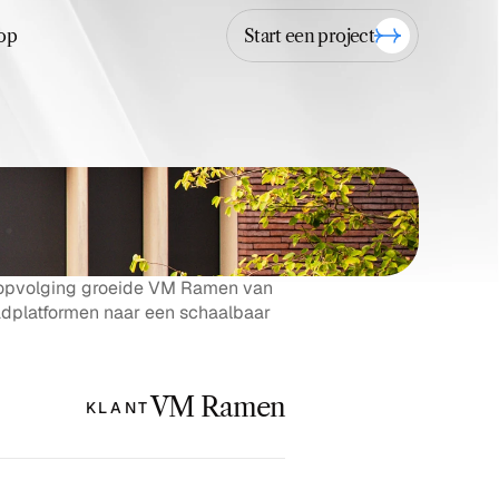
Start een project
op
opvolging groeide VM Ramen van 
adplatformen naar een schaalbaar 
VM Ramen
KLANT