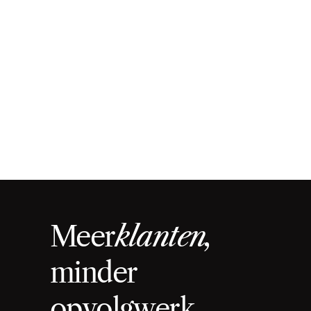
omzet in 2 maanden
440
€1.450
Aanvragen
Advertentiebudget
Leadgeneratie
Meta ads
Meer
klanten,
minder 
opvolgwerk.